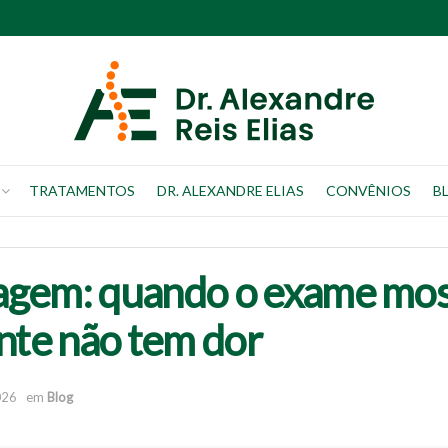
TRATAMENTOS
DR. ALEXANDRE ELIAS
CONVÊNIOS
B
agem: quando o exame most
ente não tem dor
026
em
Blog