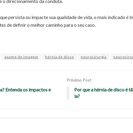
e o direcionamento da conduta.
que persista ou impacte sua qualidade de vida, o mais indicado é bu
es de definir o melhor caminho para o seu caso.
exame de imagem
hérnia de disco
neurocirurgia
neurociru
Próximo Post
na? Entenda os impactos e
Por que a hérnia de disco é 
la?