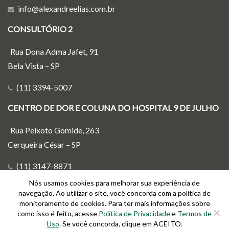
info@alexandreelias.com.br
CONSULTÓRIO 2
Rua Dona Adma Jafet, 91
Bela Vista – SP
(11) 3394-5007
CENTRO DE DOR E COLUNA DO HOSPITAL 9 DE JULHO
Rua Peixoto Gomide, 263
Cerqueira César – SP
(11) 3147-8871
Nós usamos cookies para melhorar sua experiência de
info@alexandreelias.com.br
navegação. Ao utilizar o site, você concorda com a política de
monitoramento de cookies. Para ter mais informações sobre
como isso é feito, acesse
Política de Privacidade
e
Termos de
Uso
. Se você concorda, clique em ACEITO.
Agende sua consulta também pelo WhatsApp: (11) 96373-6065 © 2019 - DR.