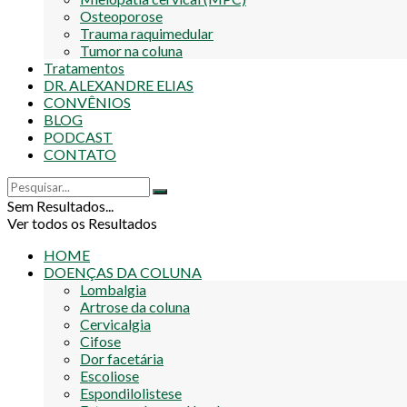
Osteoporose
Trauma raquimedular
Tumor na coluna
Tratamentos
DR. ALEXANDRE ELIAS
CONVÊNIOS
BLOG
PODCAST
CONTATO
Sem Resultados...
Ver todos os Resultados
HOME
DOENÇAS DA COLUNA
Lombalgia
Artrose da coluna
Cervicalgia
Cifose
Dor facetária
Escoliose
Espondilolistese