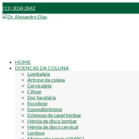
(11) 3034 2842
info@alexandreelias.com.br
HOME
DOENÇAS DA COLUNA
Lombalgia
Artrose da coluna
Cervicalgia
Cifose
Dor facetária
Escoliose
Espondilolistese
Estenose de canal lombar
Hérnia de disco lombar
Hérnia de disco cervical
Lordose
Mielopatia cervical (MPC)