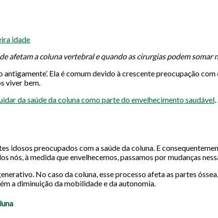
eira idade
ade afetam a coluna vertebral e quando as cirurgias podem somar n
como antigamente’. Ela é comum devido à crescente preocupação com
os viver bem.
cuidar da saúde da coluna como parte do envelhecimento saudável
tes idosos preocupados com a saúde da coluna. E consequentemen
dos nós, à medida que envelhecemos, passamos por mudanças nessa
erativo. No caso da coluna, esse processo afeta as partes óssea, 
bém a diminuição da mobilidade e da autonomia.
luna