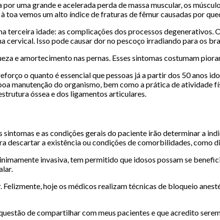
 por uma grande e acelerada perda de massa muscular, os músculos
à toa vemos um alto índice de fraturas de fêmur causadas por qued
 terceira idade: as complicações dos processos degenerativos. O
na cervical. Isso pode causar dor no pescoço irradiando para os b
queza e amortecimento nas pernas. Esses sintomas costumam piorar 
reforço o quanto é essencial que pessoas já a partir dos 50 anos
boa manutenção do organismo, bem como a prática de atividade fís
trutura óssea e dos ligamentos articulares.
sintomas e as condições gerais do paciente irão determinar a indic
a descartar a existência ou condições de comorbilidades, como di
 minimamente invasiva, tem permitido que idosos possam se benefi
lar.
r. Felizmente, hoje os médicos realizam técnicas de bloqueio anest
uestão de compartilhar com meus pacientes e que acredito serem f