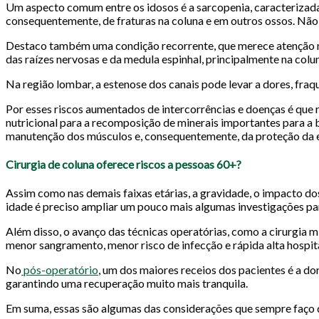
Um aspecto comum entre os idosos é a sarcopenia, caracterizada
consequentemente, de fraturas na coluna e em outros ossos. Não 
Destaco também uma condição recorrente, que merece atenção na
das raízes nervosas e da medula espinhal, principalmente na colu
Na região lombar, a estenose dos canais pode levar a dores, fra
Por esses riscos aumentados de intercorrências e doenças é que 
nutricional para a recomposição de minerais importantes para a 
manutenção dos músculos e, consequentemente, da proteção da es
Cirurgia de coluna oferece riscos a pessoas 60+?
Assim como nas demais faixas etárias, a gravidade, o impacto dos 
idade é preciso ampliar um pouco mais algumas investigações par
Além disso, o avanço das técnicas operatórias, como a cirurgia
menor sangramento, menor risco de infecção e rápida alta hospita
No
pós-operatório
, um dos maiores receios dos pacientes é a do
garantindo uma recuperação muito mais tranquila.
Em suma, essas são algumas das considerações que sempre faço q