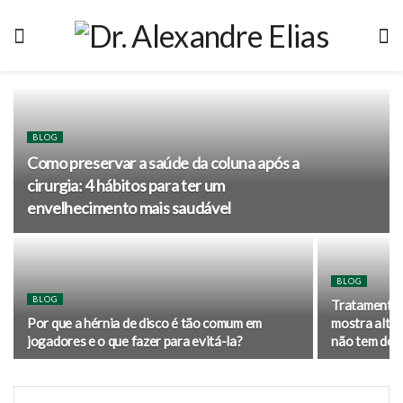
BLOG
Como preservar a saúde da coluna após a
cirurgia: 4 hábitos para ter um
envelhecimento mais saudável
BLOG
BLOG
Tratamento 
Por que a hérnia de disco é tão comum em
mostra alter
jogadores e o que fazer para evitá-la?
não tem dor