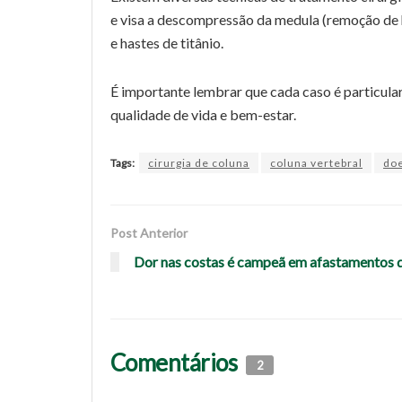
e visa a descompressão da medula (remoção de h
e hastes de titânio.
É importante lembrar que cada caso é particula
qualidade de vida e bem-estar.
Tags:
cirurgia de coluna
coluna vertebral
doe
Post Anterior
Dor nas costas é campeã em afastamentos 
Comentários
2