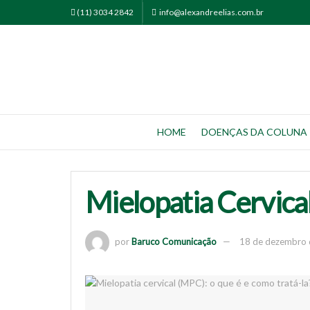
(11) 3034 2842
info@alexandreelias.com.br
HOME
DOENÇAS DA COLUNA
Mielopatia Cervical
por
Baruco Comunicação
18 de dezembro