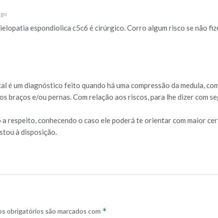
ago
elopatia espondiolica c5c6 é cirúrgico. Corro algum risco se não fize
cal é um diagnóstico feito quando há uma compressão da medula, com
os braços e/ou pernas. Com relação aos riscos, para lhe dizer com se
 a respeito, conhecendo o caso ele poderá te orientar com maior cer
stou à disposição.
*
s obrigatórios são marcados com