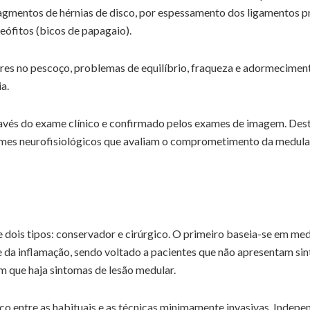
gmentos de hérnias de disco, por espessamento dos ligamentos pr
teófitos (bicos de papagaio).
res no pescoço, problemas de equilíbrio, fraqueza e adormecimento
a.
avés do exame clínico e confirmado pelos exames de imagem. Dest
ames neurofisiológicos que avaliam o comprometimento da medula
 dois tipos: conservador e cirúrgico. O primeiro baseia-se em medi
e da inflamação, sendo voltado a pacientes que não apresentam sint
m que haja sintomas de lesão medular.
ico entre as habituais e as técnicas minimamente invasivas. Inde