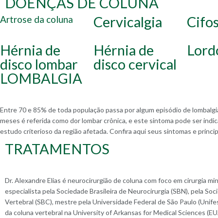
DOENÇAS DE COLUNA
Cervicalgia
Cifo
Artrose da coluna
Hérnia de
Hérnia de
Lord
disco lombar
disco cervical
LOMBALGIA
Entre 70 e 85% de toda população passa por algum episódio de lombalgia.
meses é referida como dor lombar crônica, e este sintoma pode ser indi
estudo criterioso da região afetada. Confira aqui seus sintomas e princi
TRATAMENTOS
Dr. Alexandre Elias é neurocirurgião de coluna com foco em cirurgia m
especialista pela Sociedade Brasileira de Neurocirurgia (SBN), pela Soc
Vertebral (SBC), mestre pela Universidade Federal de São Paulo (Unifes
da coluna vertebral na University of Arkansas for Medical Sciences (EU