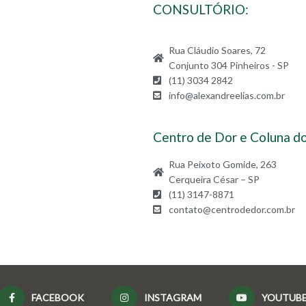
CONSULTÓRIO:
Rua Cláudio Soares, 72
Conjunto 304 Pinheiros - SP
(11) 3034 2842
info@alexandreelias.com.br
Centro de Dor e Coluna do
Rua Peixoto Gomide, 263
Cerqueira César – SP
(11) 3147-8871
contato@centrodedor.com.br
FACEBOOK
INSTAGRAM
YOUTUB