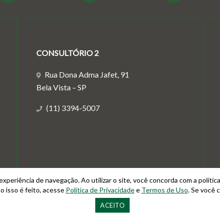
CONSULTÓRIO 2
Rua Dona Adma Jafet, 91
Bela Vista – SP
(11) 3394-5007
xperiência de navegação. Ao utilizar o site, você concorda com a polític
 isso é feito, acesse
Política de Privacidade
e
Termos de Uso
. Se você 
ambém pelo WhatsApp: (11) 96373-6065 © 2019 - DR. ALEXANDRE ELIAS - TODOS 
ACEITO