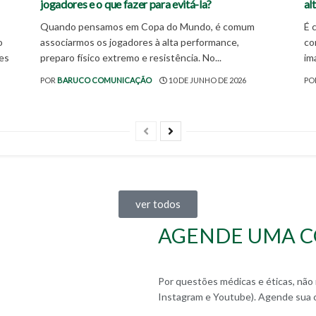
jogadores e o que fazer para evitá-la?
al
Quando pensamos em Copa do Mundo, é comum
É 
o
associarmos os jogadores à alta performance,
co
es
preparo físico extremo e resistência. No...
im
POR
BARUCO COMUNICAÇÃO
10 DE JUNHO DE 2026
PO
ver todos
AGENDE UMA C
Por questões médicas e éticas, não r
Instagram e Youtube). Agende sua 