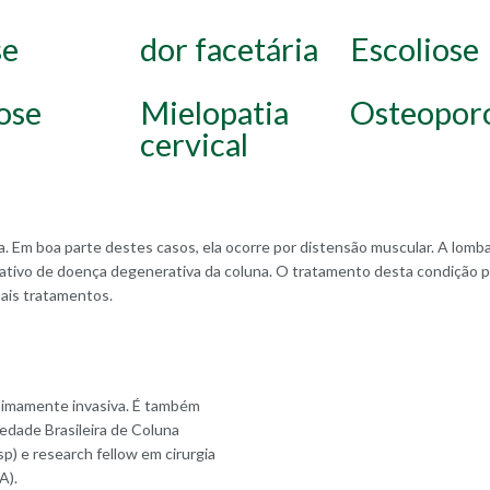
se
dor facetária
Escoliose
ose
Mielopatia
Osteopor
cervical
 Em boa parte destes casos, ela ocorre por distensão muscular. A lombal
cativo de doença degenerativa da coluna. O tratamento desta condição p
pais tratamentos.
inimamente invasiva. É também
iedade Brasileira de Coluna
p) e research fellow em cirurgia
A).