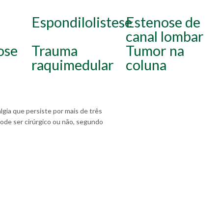
Espondilolistese
Estenose de
canal lombar
ose
Trauma
Tumor na
raquimedular
coluna
gia que persiste por mais de três
ode ser cirúrgico ou não, segundo