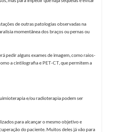
os, mas para impedir que haja sequelas e evitar
stações de outras patologias observadas na
aralisia momentânea dos braços ou pernas ou
verá pedir alguns exames de imagem, como raios-
como a cintilografia e PET-CT, que permitem a
uimioterapia e/ou radioterapia podem ser
lizados para alcançar o mesmo objetivo e
cuperação do paciente. Muitos deles já vão para