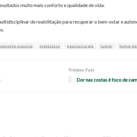
resultados muito mais conforto e qualidade de vida.
ultidisciplinar de reabilitação para recuperar o bem-estar e auton
s.
mamente invasiva
metástase
neurocirurgia
tumor
tumor be
Próximo Post
s
Dor nas costas é foco de ca