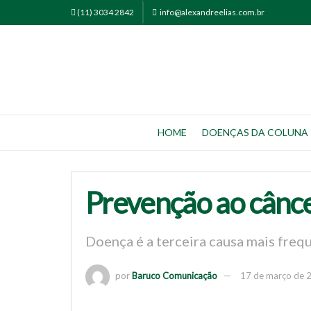
(11) 3034 2842
info@alexandreelias.com.br
HOME
DOENÇAS DA COLUNA
Prevenção ao cânce
Doença é a terceira causa mais freq
por
Baruco Comunicação
17 de março de 