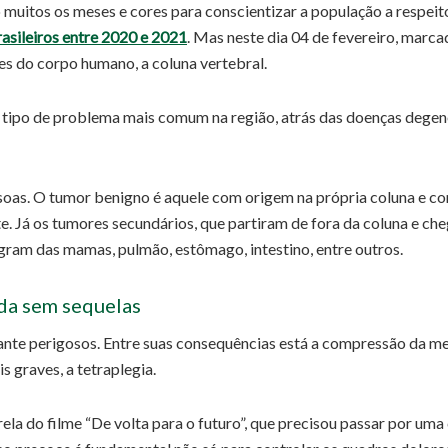
o muitos os meses e cores para conscientizar a população a respei
rasileiros entre 2020 e 2021
. Mas neste dia 04 de fevereiro, marc
es do corpo humano, a coluna vertebral.
o tipo de problema mais comum na região, atrás das doenças degen
oas. O tumor benigno é aquele com origem na própria coluna e co
 Já os tumores secundários, que partiram de fora da coluna e che
gram das mamas, pulmão, estômago, intestino, entre outros.
ida sem sequelas
nte perigosos. Entre suas consequências está a compressão da m
 graves, a tetraplegia.
trela do filme “De volta para o futuro”, que precisou passar por u