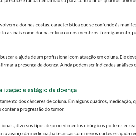
co precoce é fundamental não só para controlar os quadros doloros
lvem a dor nas costas, característica que se confunde às manife
nto a sinais como dor na coluna ou nos membros, formigamento, p
l buscar a ajuda de um profissional com atuação em coluna. Ele de
nfirmar a presença da doença. Ainda podem ser indicadas análises 
alização e estágio da doença
atamento dos cânceres de coluna. Em alguns quadros, medicação, q
ou conter a progressão do tumor.
cionais, diversos tipos de procedimentos cirúrgicos podem ser rea
m o avanço da medicina, há técnicas com menos cortes e rápida re