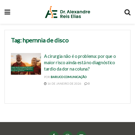
Tag:
hpernnia de disco
A cirurgia não é o problema: por que o
maior risco ainda está no diagnóstico
tardio da dor na coluna?
POR
BARUCO COMUNICAÇÃO
16 DE JANEIRO DE 2026
0