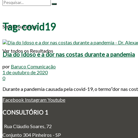
Tag:
covid19
Sem Resultados...
Ver todos os Resultados
Dia do Idoso e a dor nas costas durante a pandemia
por
Baruco Comunicação
1 de outubro de 2020
0
Durante a pandemia causada pela covid-19, o termo“dor nas cost
Facebook
Instagram
Youtube
CONSULTÓRIO 1
Rua Cláudio Soares, 72
Conjunto 304 Pinheiros - SP