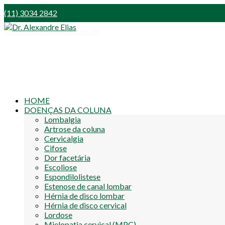
(11) 3034 2842
info@alexandreelias.com.br
HOME
DOENÇAS DA COLUNA
Lombalgia
Artrose da coluna
Cervicalgia
Cifose
Dor facetária
Escoliose
Espondilolistese
Estenose de canal lombar
Hérnia de disco lombar
Hérnia de disco cervical
Lordose
Mielopatia cervical (MPC)