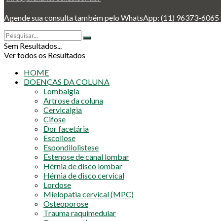
Agende sua consulta também pelo WhatsApp: (11) 96373-6
Sem Resultados...
Ver todos os Resultados
HOME
DOENÇAS DA COLUNA
Lombalgia
Artrose da coluna
Cervicalgia
Cifose
Dor facetária
Escoliose
Espondilolistese
Estenose de canal lombar
Hérnia de disco lombar
Hérnia de disco cervical
Lordose
Mielopatia cervical (MPC)
Osteoporose
Trauma raquimedular