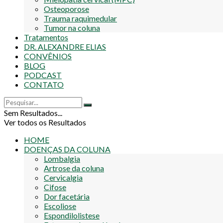
Osteoporose
Trauma raquimedular
Tumor na coluna
Tratamentos
DR. ALEXANDRE ELIAS
CONVÊNIOS
BLOG
PODCAST
CONTATO
Sem Resultados...
Ver todos os Resultados
HOME
DOENÇAS DA COLUNA
Lombalgia
Artrose da coluna
Cervicalgia
Cifose
Dor facetária
Escoliose
Espondilolistese