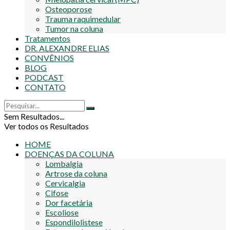
Osteoporose
Trauma raquimedular
Tumor na coluna
Tratamentos
DR. ALEXANDRE ELIAS
CONVÊNIOS
BLOG
PODCAST
CONTATO
Sem Resultados...
Ver todos os Resultados
HOME
DOENÇAS DA COLUNA
Lombalgia
Artrose da coluna
Cervicalgia
Cifose
Dor facetária
Escoliose
Espondilolistese