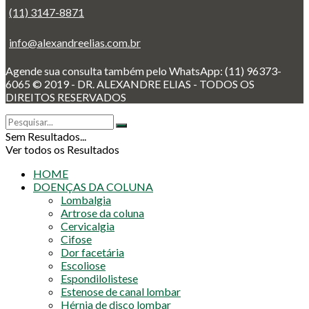
(11) 3147-8871
info@alexandreelias.com.br
Agende sua consulta também pelo WhatsApp: (11) 96373-
6065 © 2019 - DR. ALEXANDRE ELIAS - TODOS OS
DIREITOS RESERVADOS
Sem Resultados...
Ver todos os Resultados
HOME
DOENÇAS DA COLUNA
Lombalgia
Artrose da coluna
Cervicalgia
Cifose
Dor facetária
Escoliose
Espondilolistese
Estenose de canal lombar
Hérnia de disco lombar