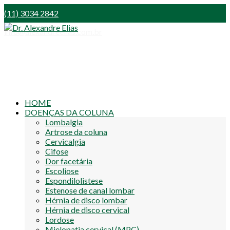
(11) 3034 2842
info@alexandreelias.com.br
HOME
DOENÇAS DA COLUNA
Lombalgia
Artrose da coluna
Cervicalgia
Cifose
Dor facetária
Escoliose
Espondilolistese
Estenose de canal lombar
Hérnia de disco lombar
Hérnia de disco cervical
Lordose
Mielopatia cervical (MPC)